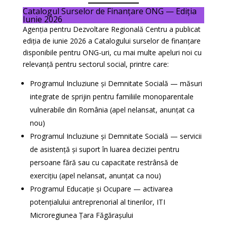
Catalogul Surselor de Finanțare ONG — Ediția
Iunie 2026
Agenția pentru Dezvoltare Regională Centru a publicat
ediția de iunie 2026 a Catalogului surselor de finanțare
disponibile pentru ONG-uri, cu mai multe apeluri noi cu
relevanță pentru sectorul social, printre care:
Programul Incluziune și Demnitate Socială — măsuri
integrate de sprijin pentru familiile monoparentale
vulnerabile din România (apel nelansat, anunțat ca
nou)
Programul Incluziune și Demnitate Socială — servicii
de asistență și suport în luarea deciziei pentru
persoane fără sau cu capacitate restrânsă de
exercițiu (apel nelansat, anunțat ca nou)
Programul Educație și Ocupare — activarea
potențialului antreprenorial al tinerilor, ITI
Microregiunea Țara Făgărașului