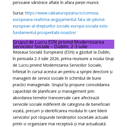
persoane vârstnice aflate în afara pieței muncii.
Sursa:
https://www.caleaeuropeana.ro/comisia-
europeana-reafirma-angajamentul-fata-de-pilonul-
european-al-drepturilor-sociale-europa-sociala-este-
fundamentul-prosperitatii-noastre/
Grupul de Lucru ESN privind Modernizarea
Serviciilor Sociale – Dublin, 2-3 iulie
Rețeaua Socială Europeană (ESN) a găzduit la Dublin,
în perioada 2-3 iulie 2026, prima reuniune a noului Grup
de Lucru privind Modernizarea Serviciilor Sociale,
înființat în cursul acestui an pentru a sprijini directorii și
managerii de servicii sociale în schimbul de bune
practici manageriale. Grupul își propune consolidarea
capacității de planificare și management prin
abordarea temelor transversale care afectează
serviciile sociale indiferent de categoria de beneficiari
vizată, precum și identificarea modului în care liderii
serviciilor pot răspunde tendințelor societale actuale
printr-o organizare mai receptivă și mai actualizată.