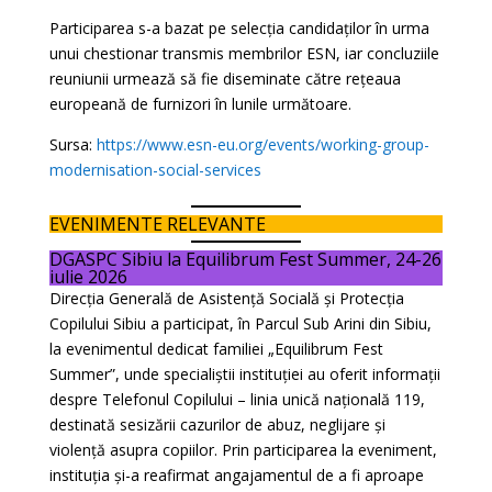
Participarea s-a bazat pe selecția candidaților în urma
unui chestionar transmis membrilor ESN, iar concluziile
reuniunii urmează să fie diseminate către rețeaua
europeană de furnizori în lunile următoare.
Sursa:
https://www.esn-eu.org/events/working-group-
modernisation-social-services
EVENIMENTE RELEVANTE
DGASPC Sibiu la Equilibrum Fest Summer, 24-26
iulie 2026
Direcția Generală de Asistență Socială și Protecția
Copilului Sibiu a participat, în Parcul Sub Arini din Sibiu,
la evenimentul dedicat familiei „Equilibrum Fest
Summer”, unde specialiștii instituției au oferit informații
despre Telefonul Copilului – linia unică națională 119,
destinată sesizării cazurilor de abuz, neglijare și
violență asupra copiilor. Prin participarea la eveniment,
instituția și-a reafirmat angajamentul de a fi aproape