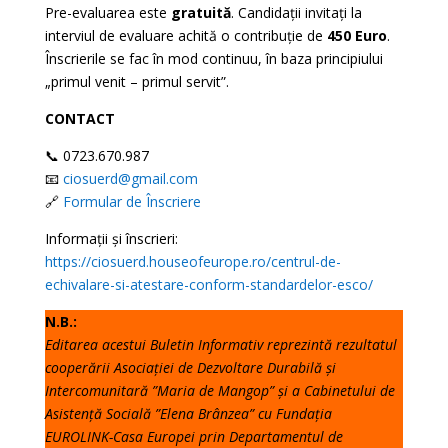
Pre-evaluarea este
gratuită
. Candidații invitați la
interviul de evaluare achită o contribuție de
450 Euro
.
Înscrierile se fac în mod continuu, în baza principiului
„primul venit – primul servit”.
CONTACT
📞 0723.670.987
📧
ciosuerd@gmail.com
🔗
Formular de Înscriere
Informații și înscrieri:
https://ciosuerd.houseofeurope.ro/centrul-de-
echivalare-si-atestare-conform-standardelor-esco/
N.B.:
Editarea acestui Buletin Informativ reprezintă rezultatul
cooperării Asociației de Dezvoltare Durabilă și
Intercomunitară ”Maria de Mangop” și a Cabinetului de
Asistență Socială ”Elena Brânzea” cu Fundația
EUROLINK-Casa Europei prin Departamentul de