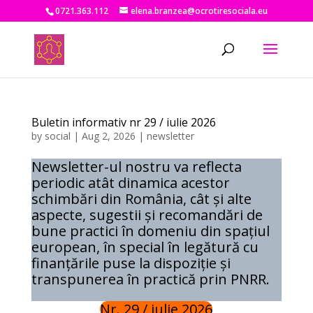
0721.363.112
elena.branzea@ocrotiresociala.eu
Buletin informativ nr 29 / iulie 2026
by
social
|
Aug 2, 2026
|
newsletter
Newsletter-ul nostru va reflecta
periodic atât dinamica acestor
schimbări din România, cât și alte
aspecte, sugestii și recomandări de
bune practici în domeniu din spațiul
european, în special în legătură cu
finanțările puse la dispoziție și
transpunerea în practică prin PNRR.
Nr. 29 / iulie 2026