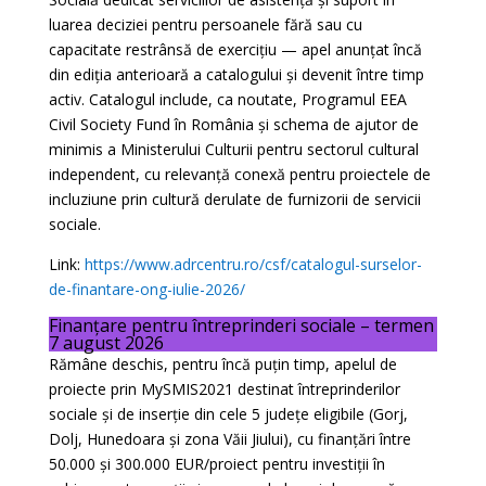
luarea deciziei pentru persoanele fără sau cu
capacitate restrânsă de exercițiu — apel anunțat încă
din ediția anterioară a catalogului și devenit între timp
activ. Catalogul include, ca noutate, Programul EEA
Civil Society Fund în România și schema de ajutor de
minimis a Ministerului Culturii pentru sectorul cultural
independent, cu relevanță conexă pentru proiectele de
incluziune prin cultură derulate de furnizorii de servicii
sociale.
Link:
https://www.adrcentru.ro/csf/catalogul-surselor-
de-finantare-ong-iulie-2026/
Finanțare pentru întreprinderi sociale – termen
7 august 2026
Rămâne deschis, pentru încă puțin timp, apelul de
proiecte prin MySMIS2021 destinat întreprinderilor
sociale și de inserție din cele 5 județe eligibile (Gorj,
Dolj, Hunedoara și zona Văii Jiului), cu finanțări între
50.000 și 300.000 EUR/proiect pentru investiții în