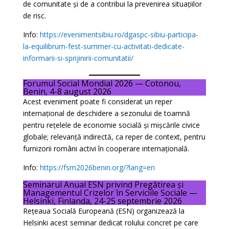
de comunitate și de a contribui la prevenirea situațiilor
de risc.
Info:
https://evenimentsibiu.ro/dgaspc-sibiu-participa-
la-equilibrum-fest-summer-cu-activitati-dedicate-
informarii-si-sprijinirii-comunitatii/
Forumul Social Mondial 2026 — Cotonou,
Benin, 4-8 august 2026
Acest eveniment poate fi considerat un reper
internațional de deschidere a sezonului de toamnă
pentru rețelele de economie socială și mișcările civice
globale; relevanță indirectă, ca reper de context, pentru
furnizorii români activi în cooperare internațională.
Info:
https://fsm2026benin.org/?lang=en
Seminarul Anual ESN privind Pregătirea și
Managementul Crizelor în Serviciile Sociale —
Helsinki, Finlanda, 24-25 septembrie 2026
Rețeaua Socială Europeană (ESN) organizează la
Helsinki acest seminar dedicat rolului concret pe care