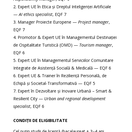
Expert UE în Etica și Dreptul Inteligenței Artificiale
—
AI ethics specialist
, EQF 7
Manager Proiecte Europene —
Project manager
,
EQF 7
Promotor & Expert UE în Managementul Destinației
de Ospitalitate Turistică (OMD) —
Tourism manager
,
EQF 6
Expert UE în Managementul Serviciilor Comunitare
Integrate de Asistență Socială & Medicală — EQF 6
Expert UE & Trainer în Reziliență Personală, de
Echipă și Societal-Transformativă — EQF 5
Expert în Dezvoltare și Inovare Urbană – Smart &
Resilient City —
Urban and regional development
specialist
, EQF 6
CONDIȚII DE ELIGIBILITATE
Cel puțin studii de licență (bacalaureat + 3–4 ani