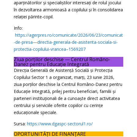
aparținătorilor și specialiștilor interesați de rolul jocului
în dezvoltarea armonioasă a copilului și în consolidarea
relației părinte-copil.
Info:
https://agerpres.ro/comunicate/2026/06/23/comunicat
-de-presa—directia-generala-de-asistenta-sociala-si-
protectia-copilului-vrancea–1569207
Ziua porților deschise — Centrul Româno-
Danez pentru Educație Integrată
Direcția Generală de Asistență Socială și Protecția
Copilului Sector 1 a organizat, marți, 23 iunie 2026,
ziua porților deschise la Centrul Româno-Danez pentru
Educație Integrată, prilej pentru beneficiari, familii și
parteneri instituționali de a cunoaște direct activitatea
centrului și serviciile oferite copiilor cu cerințe
educaționale speciale.
Sursa:
https://www.dgaspc-sectorul1.ro/
OPORTUNITĂȚI DE FINANȚARE