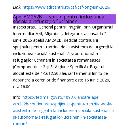
Link:
https://www.adrcentru.ro/csf/csf-ong-iun-2026/
Apel AM2A2B — sprijin pentru incluziunea
socială a refugiaților ucraineni
Inspectoratul General pentru Imigrări, prin Organismul
Intermediar Azil, Migrație și Integrare, a lansat la 2
iunie 2026 apelul AM2A2B, dedicat continuării
sprijinului pentru tranziția de la asistența de urgență la
incluziunea socială sustenabilă și autonomă a
refugiaților ucraineni în societatea românească
(Componentele 2 și 3, Acțiune Specifică). Bugetul
alocat este de 14.612.500 lei, iar termenul-limită de
depunere a cererilor de finanțare este 16 iunie 2026,
ora 16:00.
Info:
https://fed.mai.gov.ro/10937/lansare-apel-
am2a2b-continuarea-sprijinului-pentru-tranzitia-de-la-
asistenta-de-urgenta-la-includerea-sociala-sustenabila-
si-autonoma-a-refugiatilor-ucraineni-in-societatea-
roman/