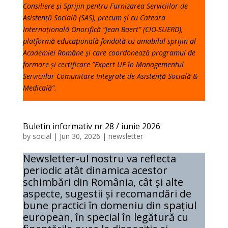
Consiliere și Sprijin pentru Furnizarea Serviciilor de
Asistență Socială (SAS), precum și cu Catedra
Internațională Onorifică ”Jean Baert” (CIO-SUERD),
platformă educațională fondată cu amabilul sprijin al
Academiei Române și care coordonează programul de
formare și certificare ”Expert UE în Managementul
Serviciilor Comunitare Integrate de Asistență Socială &
Medicală”.
Buletin informativ nr 28 / iunie 2026
by
social
|
Jun 30, 2026
|
newsletter
Newsletter-ul nostru va reflecta
periodic atât dinamica acestor
schimbări din România, cât și alte
aspecte, sugestii și recomandări de
bune practici în domeniu din spațiul
european, în special în legătură cu