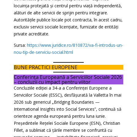
locuința protejată și centrul pentru viață independentă,
alături de alte servicii de sprijin pentru integrare.
Autoritățile publice locale pot contracta, în acest cadru,
exclusiv servicii sociale licențiate, furnizate de entități
private acreditate.
Sursa:
https://www.juridice.ro/810872/va-fi-introdus-un-
nou-tip-de-serviciu-social.html
BUNE PRACTICI EUROPENE
Conferința Europeană a Serviciilor Sociale 2026
– concluzii cu impact pentru viitor
Concluziile ediției a 34-a a Conferinței Europene a
Serviciilor Sociale (ESSC), desfășurată la Valletta în mai
2026 sub genericul „Bridging Boundaries —
International Insights into Social Services”, continuă să
orienteze agenda europeană pentru luna iunie.
Președintele Rețelei Sociale Europene (ESN), Christian
Fillet, a subliniat că țările membre se confruntă cu