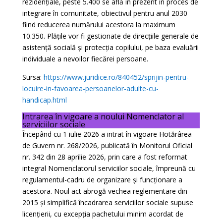
rezidențiale, peste 5.400 se află în prezent în proces de
integrare în comunitate, obiectivul pentru anul 2030
fiind reducerea numărului acestora la maximum
10.350. Plățile vor fi gestionate de direcțiile generale de
asistență socială și protecția copilului, pe baza evaluării
individuale a nevoilor fiecărei persoane.
Sursa:
https://www.juridice.ro/840452/sprijin-pentru-
locuire-in-favoarea-persoanelor-adulte-cu-
handicap.html
Intrarea în vigoare a noului Nomenclator al
serviciilor sociale
Începând cu 1 iulie 2026 a intrat în vigoare Hotărârea
de Guvern nr. 268/2026, publicată în Monitorul Oficial
nr. 342 din 28 aprilie 2026, prin care a fost reformat
integral Nomenclatorul serviciilor sociale, împreună cu
regulamentul-cadru de organizare și funcționare a
acestora. Noul act abrogă vechea reglementare din
2015 și simplifică încadrarea serviciilor sociale supuse
licențierii, cu excepția pachetului minim acordat de