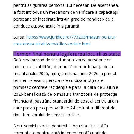
pentru asigurarea personalului necesar. De asemenea,
a fost introdus un mecanism de verificare a capacității
persoanelor încadrate într-un grad de handicap de a
conduce autovehicule în siguranță.
Sursa:
https://www.juridice.ro/773203/masuri-pentru-
cresterea-calitatii-serviciilor-sociale.html
Termen final pentru legiferarea locuirii asistate
Reforma privind dezinstituționalizarea persoanelor
adulte cu dizabilități, demarată prin ordonanța de la
finalul anului 2025, ajunge în luna iunie 2026 la primul
termen relevant: persoanele cu dizabilități care
părăsesc centrele rezidențiale până la data de 30 iunie
2026 beneficiază de o măsură tranzitorie de protecție
financiară, păstrând standardul de cost al centrului din
care provin pe o perioadă de 24 de luni, indiferent de
tipul furnizorului de servicii sociale.
Noul serviciu social denumit ”Locuirea asistată în
comunitate pentru viață independentă” cuprinde