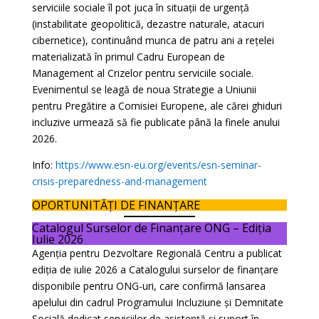
serviciile sociale îl pot juca în situații de urgență
(instabilitate geopolitică, dezastre naturale, atacuri
cibernetice), continuând munca de patru ani a rețelei
materializată în primul Cadru European de
Management al Crizelor pentru serviciile sociale.
Evenimentul se leagă de noua Strategie a Uniunii
pentru Pregătire a Comisiei Europene, ale cărei ghiduri
incluzive urmează să fie publicate până la finele anului
2026.
Info:
https://www.esn-eu.org/events/esn-seminar-
crisis-preparedness-and-management
OPORTUNITĂȚI DE FINANȚARE
Catalogul Surselor de Finanțare ONG – Ediția
Iulie 2026
Agenția pentru Dezvoltare Regională Centru a publicat
ediția de iulie 2026 a Catalogului surselor de finanțare
disponibile pentru ONG-uri, care confirmă lansarea
apelului din cadrul Programului Incluziune și Demnitate
Socială dedicat serviciilor de asistență și suport în