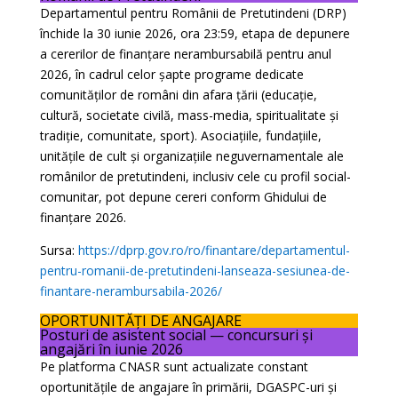
Departamentul pentru Românii de Pretutindeni (DRP)
închide la 30 iunie 2026, ora 23:59, etapa de depunere
a cererilor de finanțare nerambursabilă pentru anul
2026, în cadrul celor șapte programe dedicate
comunităților de români din afara țării (educație,
cultură, societate civilă, mass-media, spiritualitate și
tradiție, comunitate, sport). Asociațiile, fundațiile,
unitățile de cult și organizațiile neguvernamentale ale
românilor de pretutindeni, inclusiv cele cu profil social-
comunitar, pot depune cereri conform Ghidului de
finanțare 2026.
Sursa:
https://dprp.gov.ro/ro/finantare/departamentul-
pentru-romanii-de-pretutindeni-lanseaza-sesiunea-de-
finantare-nerambursabila-2026/
OPORTUNITĂȚI DE ANGAJARE
Posturi de asistent social — concursuri și
angajări în iunie 2026
Pe platforma CNASR sunt actualizate constant
oportunitățile de angajare în primării, DGASPC-uri și