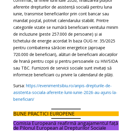
confirmat, la finele lunii iulie 2026, finalizarea plăților
aferente drepturilor de asistență socială pentru luna
iunie, transmise beneficiarilor prin cont bancar sau
mandat poștal, potrivit calendarului stabilit. Printre
categoriile vizate se numără beneficiarii venitului minim
de incluziune (peste 257.000 de persoane) și ai
tichetului de energie acordat în baza OUG nr. 35/2025
pentru combaterea sărăciei energetice (aproape
720.000 de beneficiari), alături de beneficiarii alocațiilor
de hrană pentru copii și pentru persoanele cu HIV/SIDA
sau TBC. Furnizorii de servicii sociale sunt invitați să
informeze beneficiarii cu privire la calendarul de plăți.
Sursa:
https://evenimentsibiu.ro/anpis-drepturile-de-
asistenta-sociala-aferente-lunii-iunie-2026-au-ajuns-la-
beneficiari/
BUNE PRACTICI EUROPENE
Comisia Europeană reafirmă angajamentul față
de Pilonul European al Drepturilor Sociale