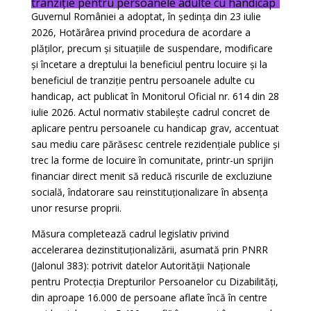
tranziție pentru persoanele adulte cu handicap
Guvernul României a adoptat, în ședința din 23 iulie
2026, Hotărârea privind procedura de acordare a
plăților, precum și situațiile de suspendare, modificare
și încetare a dreptului la beneficiul pentru locuire și la
beneficiul de tranziție pentru persoanele adulte cu
handicap, act publicat în Monitorul Oficial nr. 614 din 28
iulie 2026. Actul normativ stabilește cadrul concret de
aplicare pentru persoanele cu handicap grav, accentuat
sau mediu care părăsesc centrele rezidențiale publice și
trec la forme de locuire în comunitate, printr-un sprijin
financiar direct menit să reducă riscurile de excluziune
socială, îndatorare sau reinstituționalizare în absența
unor resurse proprii.
Măsura completează cadrul legislativ privind
accelerarea dezinstituționalizării, asumată prin PNRR
(Jalonul 383): potrivit datelor Autorității Naționale
pentru Protecția Drepturilor Persoanelor cu Dizabilități,
din aproape 16.000 de persoane aflate încă în centre