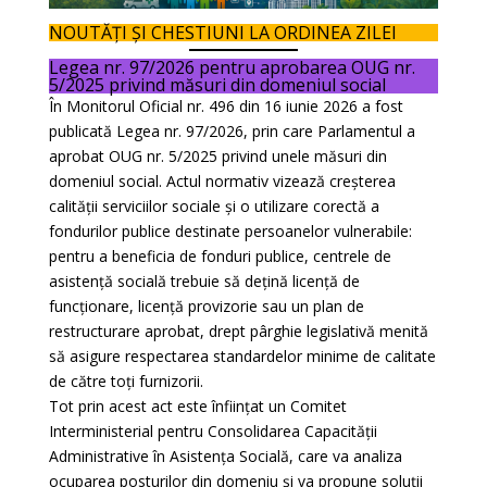
NOUTĂȚI ȘI CHESTIUNI LA ORDINEA ZILEI
Legea nr. 97/2026 pentru aprobarea OUG nr.
5/2025 privind măsuri din domeniul social
În Monitorul Oficial nr. 496 din 16 iunie 2026 a fost
publicată Legea nr. 97/2026, prin care Parlamentul a
aprobat OUG nr. 5/2025 privind unele măsuri din
domeniul social. Actul normativ vizează creșterea
calității serviciilor sociale și o utilizare corectă a
fondurilor publice destinate persoanelor vulnerabile:
pentru a beneficia de fonduri publice, centrele de
asistență socială trebuie să dețină licență de
funcționare, licență provizorie sau un plan de
restructurare aprobat, drept pârghie legislativă menită
să asigure respectarea standardelor minime de calitate
de către toți furnizorii.
Tot prin acest act este înființat un Comitet
Interministerial pentru Consolidarea Capacității
Administrative în Asistența Socială, care va analiza
ocuparea posturilor din domeniu și va propune soluții