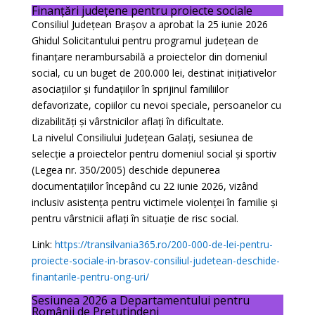
Finanțări județene pentru proiecte sociale
Consiliul Județean Brașov a aprobat la 25 iunie 2026
Ghidul Solicitantului pentru programul județean de
finanțare nerambursabilă a proiectelor din domeniul
social, cu un buget de 200.000 lei, destinat inițiativelor
asociațiilor și fundațiilor în sprijinul familiilor
defavorizate, copiilor cu nevoi speciale, persoanelor cu
dizabilități și vârstnicilor aflați în dificultate.
La nivelul Consiliului Județean Galați, sesiunea de
selecție a proiectelor pentru domeniul social și sportiv
(Legea nr. 350/2005) deschide depunerea
documentațiilor începând cu 22 iunie 2026, vizând
inclusiv asistența pentru victimele violenței în familie și
pentru vârstnicii aflați în situație de risc social.
Link:
https://transilvania365.ro/200-000-de-lei-pentru-
proiecte-sociale-in-brasov-consiliul-judetean-deschide-
finantarile-pentru-ong-uri/
Sesiunea 2026 a Departamentului pentru
Românii de Pretutindeni