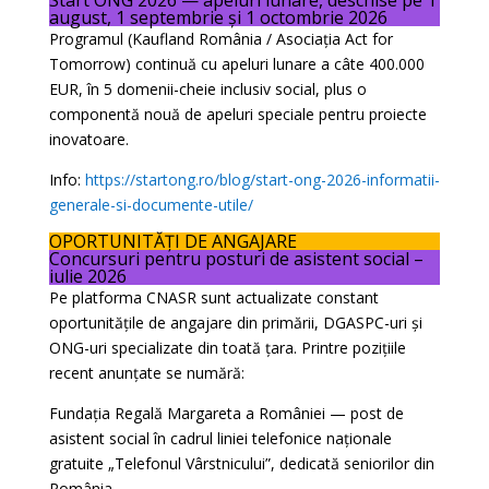
Start ONG 2026 — apeluri lunare, deschise pe 1
august, 1 septembrie și 1 octombrie 2026
Programul (Kaufland România / Asociația Act for
Tomorrow) continuă cu apeluri lunare a câte 400.000
EUR, în 5 domenii-cheie inclusiv social, plus o
componentă nouă de apeluri speciale pentru proiecte
inovatoare.
Info:
https://startong.ro/blog/start-ong-2026-informatii-
generale-si-documente-utile/
OPORTUNITĂȚI DE ANGAJARE
Concursuri pentru posturi de asistent social –
iulie 2026
Pe platforma CNASR sunt actualizate constant
oportunitățile de angajare din primării, DGASPC-uri și
ONG-uri specializate din toată țara. Printre pozițiile
recent anunțate se numără:
Fundația Regală Margareta a României — post de
asistent social în cadrul liniei telefonice naționale
gratuite „Telefonul Vârstnicului”, dedicată seniorilor din
România.