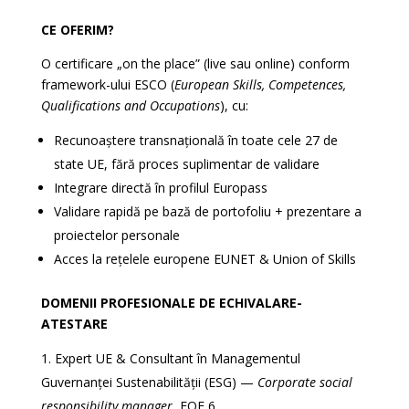
CE OFERIM?
O certificare „on the place” (live sau online) conform
framework-ului ESCO (
European Skills, Competences,
Qualifications and Occupations
), cu:
Recunoaștere transnațională în toate cele 27 de
state UE, fără proces suplimentar de validare
Integrare directă în profilul Europass
Validare rapidă pe bază de portofoliu + prezentare a
proiectelor personale
Acces la rețelele europene EUNET & Union of Skills
DOMENII PROFESIONALE DE ECHIVALARE-
ATESTARE
Expert UE & Consultant în Managementul
Guvernanței Sustenabilității (ESG) —
Corporate social
responsibility manager
, EQF 6