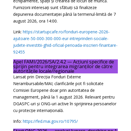
echipamente, spații și crearea de locuri de muncă.
Furnizorii interesați sunt sfătuiți să finalizeze
depunerea documentației până la termenul-limită de 7
august 2026, ora 14:00.
Link:
https://startupcafe.ro/fonduri-europene-2026-
ajutoare-50-000-300-000-eur-intreprinderi-sociale-
judete-investitii-ghid-oficial-perioada-inscrieri-finantare-
92455
Apel FAMI/2026/SA/2.4.2 — Acțiuni specifice de
sprijin pentru integrarea migranților de către
autoritățile locale/regionale
Lansat prin Direcția Fonduri Externe
Nerambursabile/MAI; clarificările pot fi solicitate
Comisiei Europene doar prin autoritatea de
management, până la 1 august 2026. Relevant pentru
DGASPC-uri și ONG-uri active în sprijinirea persoanelor
cu protecție internațională.
Info:
https://fed.mai.gov.ro/10795/