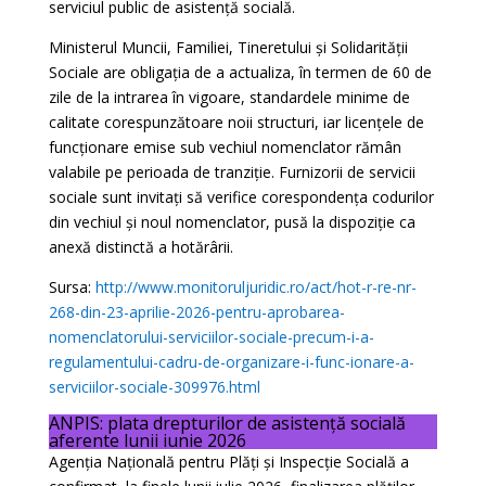
serviciul public de asistență socială.
Ministerul Muncii, Familiei, Tineretului și Solidarității
Sociale are obligația de a actualiza, în termen de 60 de
zile de la intrarea în vigoare, standardele minime de
calitate corespunzătoare noii structuri, iar licențele de
funcționare emise sub vechiul nomenclator rămân
valabile pe perioada de tranziție. Furnizorii de servicii
sociale sunt invitați să verifice corespondența codurilor
din vechiul și noul nomenclator, pusă la dispoziție ca
anexă distinctă a hotărârii.
Sursa:
http://www.monitoruljuridic.ro/act/hot-r-re-nr-
268-din-23-aprilie-2026-pentru-aprobarea-
nomenclatorului-serviciilor-sociale-precum-i-a-
regulamentului-cadru-de-organizare-i-func-ionare-a-
serviciilor-sociale-309976.html
ANPIS: plata drepturilor de asistență socială
aferente lunii iunie 2026
Agenția Națională pentru Plăți și Inspecție Socială a