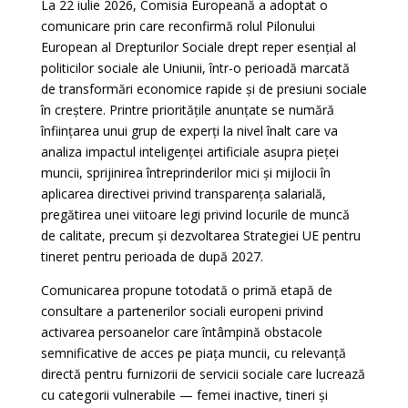
La 22 iulie 2026, Comisia Europeană a adoptat o
comunicare prin care reconfirmă rolul Pilonului
European al Drepturilor Sociale drept reper esențial al
politicilor sociale ale Uniunii, într-o perioadă marcată
de transformări economice rapide și de presiuni sociale
în creștere. Printre prioritățile anunțate se numără
înființarea unui grup de experți la nivel înalt care va
analiza impactul inteligenței artificiale asupra pieței
muncii, sprijinirea întreprinderilor mici și mijlocii în
aplicarea directivei privind transparența salarială,
pregătirea unei viitoare legi privind locurile de muncă
de calitate, precum și dezvoltarea Strategiei UE pentru
tineret pentru perioada de după 2027.
Comunicarea propune totodată o primă etapă de
consultare a partenerilor sociali europeni privind
activarea persoanelor care întâmpină obstacole
semnificative de acces pe piața muncii, cu relevanță
directă pentru furnizorii de servicii sociale care lucrează
cu categorii vulnerabile — femei inactive, tineri și