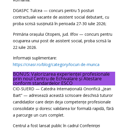
DGASPC Tulcea — concurs pentru 5 posturi
contractuale vacante de asistent social debutant, cu
proba scrisă susținută în perioada 27-30 iulie 2026;
Primăria orașului Otopeni, jud. Ilfov — concurs pentru
ocuparea unui post de asistent social, proba scrisă la
22 iulie 2026.
Informații suplimentare:
https://cnasr.ro/blog/category/locuri-de-munca
BONUS: Valorizarea experienței profesionale
prin noul Centru de Echivalare și Atestare
conform standardelor ESCO
CIO-SUERD — Catedra Internațională Onorifică „Jean
Bart” — adresează această scrisoare deschisă tuturor
candidaților care dețin deja competențe profesionale
consolidate și doresc validarea lor formală rapidă, fără
a parcurge un curs complet.
Centrul a fost lansat public în cadrul Conferinței