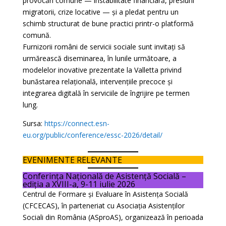
provocări comune — instabilitate financiară, presiuni
migratorii, crize locative — și a pledat pentru un
schimb structurat de bune practici printr-o platformă
comună.
Furnizorii români de servicii sociale sunt invitați să
urmărească diseminarea, în lunile următoare, a
modelelor inovative prezentate la Valletta privind
bunăstarea relațională, intervențiile precoce și
integrarea digitală în serviciile de îngrijire pe termen
lung.
Sursa:
https://connect.esn-
eu.org/public/conference/essc-2026/detail/
EVENIMENTE RELEVANTE
Conferința Națională de Asistență Socială –
ediția a XVIII-a, 9-11 iulie 2026
Centrul de Formare și Evaluare în Asistența Socială
(CFCECAS), în parteneriat cu Asociația Asistenților
Sociali din România (ASproAS), organizează în perioada