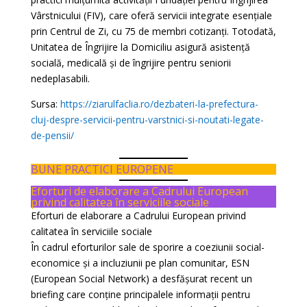
Vârstnicului (FIV), care oferă servicii integrate esențiale
prin Centrul de Zi, cu 75 de membri cotizanți. Totodată,
Unitatea de Îngrijire la Domiciliu asigură asistență
socială, medicală și de îngrijire pentru seniorii
nedeplasabili.
Sursa:
https://ziarulfaclia.ro/dezbateri-la-prefectura-
cluj-despre-servicii-pentru-varstnici-si-noutati-legate-
de-pensii/
BUNE PRACTICI EUROPENE
Eforturi de elaborare a Cadrului European
privind calitatea în serviciile sociale
Eforturi de elaborare a Cadrului European privind
calitatea în serviciile sociale
În cadrul eforturilor sale de sporire a coeziunii social-
economice și a incluziunii pe plan comunitar, ESN
(European Social Network) a desfășurat recent un
briefing care conține principalele informații pentru