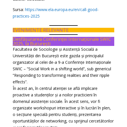
Sursa:
https://www.ela.europa.eu/en/call-good-
practices-2025
EVENIMENTE RELEVANTE
Desfășurarea Conferinței Internaționale SWIC
2025, la București
Facultatea de Sociologie și Asistență Socială a
Universității din București este gazda și principalul
organizator al celei de-a 9-a Conferințe Internaționale
SWIC – ”Social Work in a shifting world”, sub genericul
”Responding to transforming realities and their ripple
effects”.
În acest an, în centrul atenției se află implicare
proactive a studenților și a noilor practicieni în
domeniul asistenței sociale. În acest sens, vor fi
organizate workshopuri interactive și în lucrări în plen,
o secțiune specială pentru studenți, prezentarea
oportunităților de networking, cu sprijinul cercetătorilor