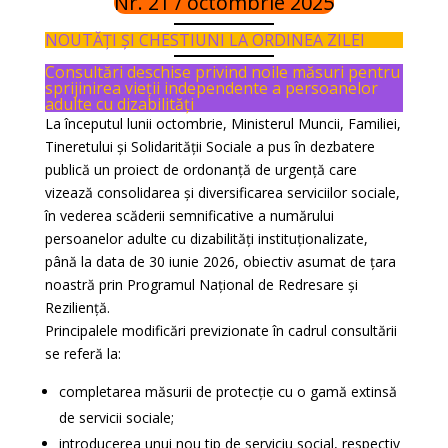
Nr. 21 / octombrie 2025
NOUTĂȚI ȘI CHESTIUNI LA ORDINEA ZILEI
Consultări deschise privind noile măsuri pentru
sprijinirea vieții independente a persoanelor
adulte cu dizabilități
La începutul lunii octombrie, Ministerul Muncii, Familiei,
Tineretului și Solidarității Sociale a pus în dezbatere
publică un proiect de ordonanță de urgență care
vizează consolidarea și diversificarea serviciilor sociale,
în vederea scăderii semnificative a numărului
persoanelor adulte cu dizabilități instituționalizate,
până la data de 30 iunie 2026, obiectiv asumat de țara
noastră prin Programul Național de Redresare și
Reziliență.
Principalele modificări previzionate în cadrul consultării
se referă la:
completarea măsurii de protecție cu o gamă extinsă
de servicii sociale;
introducerea unui nou tip de serviciu social, respectiv