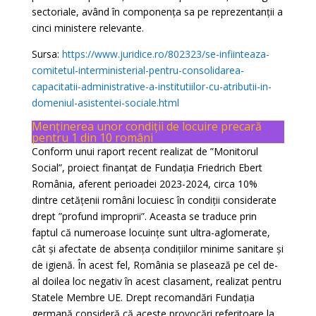
sectoriale, având în componența sa pe reprezentanții a
cinci ministere relevante.
Sursa:
https://www.juridice.ro/802323/se-infiinteaza-
comitetul-interministerial-pentru-consolidarea-
capacitatii-administrative-a-institutiilor-cu-atributii-in-
domeniul-asistentei-sociale.html
Menținerea unor condiții de locuire precară
pentru 1 din 10 români
Conform unui raport recent realizat de ”Monitorul
Social”, proiect finanțat de Fundația Friedrich Ebert
România, aferent perioadei 2023-2024, circa 10%
dintre cetățenii români locuiesc în condiții considerate
drept ”profund improprii”. Aceasta se traduce prin
faptul că numeroase locuințe sunt ultra-aglomerate,
cât și afectate de absența condițiilor minime sanitare și
de igienă. În acest fel, România se plasează pe cel de-
al doilea loc negativ în acest clasament, realizat pentru
Statele Membre UE. Drept recomandări Fundația
germană consideră că aceste provocări referitoare la