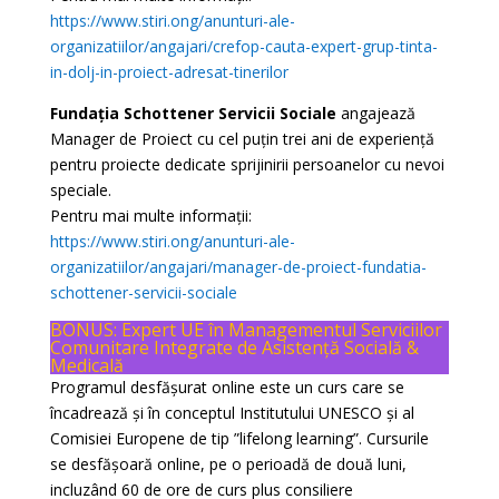
https://www.stiri.ong/anunturi-ale-
organizatiilor/angajari/crefop-cauta-expert-grup-tinta-
in-dolj-in-proiect-adresat-tinerilor
Fundația Schottener Servicii Sociale
angajează
Manager de Proiect cu cel puțin trei ani de experiență
pentru proiecte dedicate sprijinirii persoanelor cu nevoi
speciale.
Pentru mai multe informații:
https://www.stiri.ong/anunturi-ale-
organizatiilor/angajari/manager-de-proiect-fundatia-
schottener-servicii-sociale
BONUS: Expert UE în Managementul Serviciilor
Comunitare Integrate de Asistență Socială &
Medicală
Programul desfășurat online este un curs care se
încadrează și în conceptul Institutului UNESCO și al
Comisiei Europene de tip ”lifelong learning”. Cursurile
se desfășoară online, pe o perioadă de două luni,
incluzând 60 de ore de curs plus consiliere