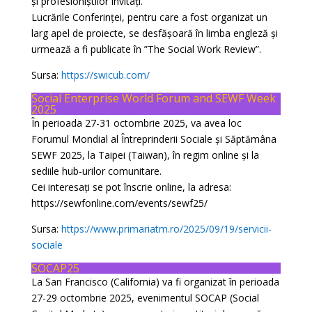
și profesioniștilor invitați.
Lucrările Conferinței, pentru care a fost organizat un
larg apel de proiecte, se desfășoară în limba engleză și
urmează a fi publicate în ”The Social Work Review”.
Sursa:
https://swicub.com/
Social Enterprise World Forum and SEWF Week
2025
În perioada 27-31 octombrie 2025, va avea loc
Forumul Mondial al Întreprinderii Sociale și Săptămâna
SEWF 2025, la Taipei (Taiwan), în regim online și la
sediile hub-urilor comunitare.
Cei interesați se pot înscrie online, la adresa:
https://sewfonline.com/events/sewf25/
Sursa:
https://www.primariatm.ro/2025/09/19/servicii-
sociale
SOCAP25
La San Francisco (California) va fi organizat în perioada
27-29 octombrie 2025, evenimentul SOCAP (Social