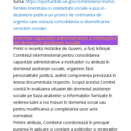
Sursa:
https://oportunitati-ue.gov.ro/ministerul-muncii-
familiei-tineretului-si-solidaritatii-sociale-a-pus-in-
dezbatere-publica-un-proiect-de-ordonanta-de-
urgenta-care-vizeaza-consolidarea-si-diversificarea-
serviciilor-sociale/
Întărirea capacității administrative a instituțiilor
din domeniul asistenței sociale
Printr-o recentă Hotărâre de Guvern, a fost înființat
Comitetul interministerial pentru consolidarea
capacității administrative a instituțiilor cu atribuții în
domeniul asistenței sociale, organism fără
personalitate juridică, având componența prevăzută în
Anexa documentului respectiv. Scopul acestui Comitet
constă în evaluarea situației din domeniul asistenței
sociale pe baza analizelor și informațiilor furnizate în
vederea luării a noi măsuri în domeniul social sau
pentru modificarea și completarea unor acte
normative.
Printre atribuții, Comitetul coordonează în principal
punerea în aplicare și corelare a politiciilor și strategiilor