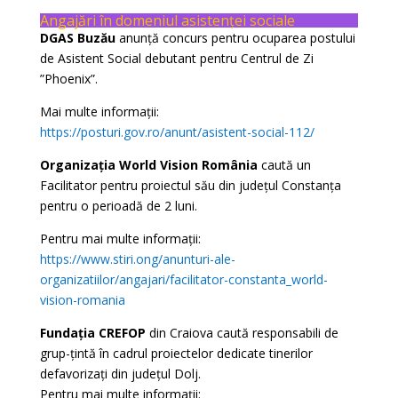
Angajări în domeniul asistenței sociale
DGAS Buzău
anunță concurs pentru ocuparea postului
de Asistent Social debutant pentru Centrul de Zi
”Phoenix”.
Mai multe informații:
https://posturi.gov.ro/anunt/asistent-social-112/
Organizația World Vision România
caută un
Facilitator pentru proiectul său din județul Constanța
pentru o perioadă de 2 luni.
Pentru mai multe informații:
https://www.stiri.ong/anunturi-ale-
organizatiilor/angajari/facilitator-constanta_world-
vision-romania
Fundația CREFOP
din Craiova caută responsabili de
grup-țintă în cadrul proiectelor dedicate tinerilor
defavorizați din județul Dolj.
Pentru mai multe informații: