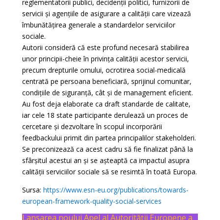
reglementatorii publici, decidenții politici, furnizorii de
servicii și agențiile de asigurare a calității care vizează
îmbunătățirea generale a standardelor serviciilor
sociale.
Autorii consideră că este profund necesară stabilirea
unor principii-cheie în privința calității acestor servicii,
precum drepturile omului, ocrotirea social-medicală
centrată pe persoana beneficiară, sprijinul comunitar,
condițiile de siguranță, cât și de management eficient.
Au fost deja elaborate ca draft standarde de calitate,
iar cele 18 state participante derulează un proces de
cercetare și dezvoltare în scopul incorporării
feedbackului primit din partea principalilor stakeholderi.
Se preconizează ca acest cadru să fie finalizat până la
sfârșitul acestui an și se așteaptă ca impactul asupra
calității serviciilor sociale să se resimtă în toată Europa.
Sursa:
https://www.esn-eu.org/publications/towards-
european-framework-quality-social-services
Lansarea noului Apel al Autorității Europene a