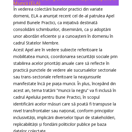
Muncii (ELA)
În vederea colectării bunelor practici din variate
domenii, ELA a anunțat recent cel de-al patrulea Apel
privind Bunele Practici, ca inițiativă destinată
consolidării schimburilor, diseminării, ca și adoptării
unor abordări eficiente și a cunoașterii în domeniu în
cadrul Statelor Membre.
Acest Apel are în vedere subiecte referitoare la
mobilitatea muncii, coordonarea securității sociale prin
stabilirea acelor priorități anuale care să reflecte în
practică punctele de vedere ale sucursalelor sectoriale
sau trans-sectoriale referitoare la neajunsurile
manifestate încă pe piața muncii. În plus, începând din
acest an, tema tratării ”muncii la negru” va fi inclusă în
cadrul Apelului pentru Bune Practici, în scopul
identificării acelor măsuri care să poată fi transpuse la
nivel transfrontalier sau național, conform principiilor
inclusivității, implicării diverselor tipuri de stakeholderi,
replicabilității și fondării politicilor publice pe baza
datelor colectate.