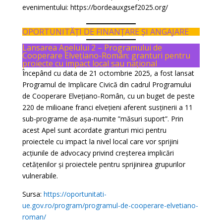
evenimentului: https://bordeauxgsef2025.org/
OPORTUNITĂȚI DE FINANȚARE ȘI ANGAJARE
Lansarea Apelului 2 – Programului de
Cooperare Elvețiano-Român: granturi pentru
proiecte cu impact local sau național
Începând cu data de 21 octombrie 2025, a fost lansat
Programul de Implicare Civică din cadrul Programului
de Cooperare Elvețiano-Român, cu un buget de peste
220 de milioane franci elvețieni aferent susținerii a 11
sub-programe de așa-numite ”măsuri suport”. Prin
acest Apel sunt acordate granturi mici pentru
proiectele cu impact la nivel local care vor sprijini
acțiunile de advocacy privind creșterea implicări
cetățenilor și proiectele pentru sprijinirea grupurilor
vulnerabile.
Sursa:
https://oportunitati-
ue.gov.ro/program/programul-de-cooperare-elvetiano-
roman/