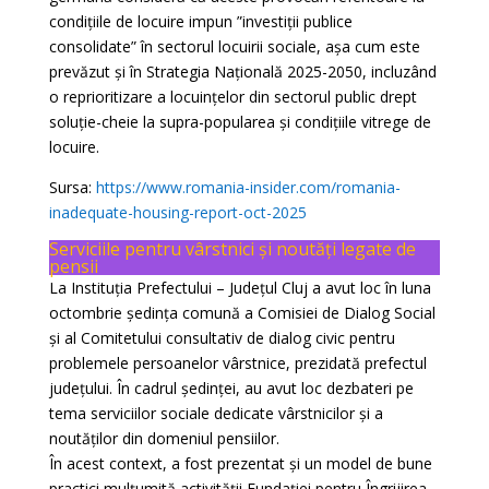
condițiile de locuire impun ”investiții publice
consolidate” în sectorul locuirii sociale, așa cum este
prevăzut și în Strategia Națională 2025-2050, incluzând
o reprioritizare a locuințelor din sectorul public drept
soluție-cheie la supra-popularea și condițiile vitrege de
locuire.
Sursa:
https://www.romania-insider.com/romania-
inadequate-housing-report-oct-2025
Serviciile pentru vârstnici și noutăți legate de
pensii
La Instituția Prefectului – Județul Cluj a avut loc în luna
octombrie ședința comună a Comisiei de Dialog Social
și al Comitetului consultativ de dialog civic pentru
problemele persoanelor vârstnice, prezidată prefectul
județului. În cadrul ședinței, au avut loc dezbateri pe
tema serviciilor sociale dedicate vârstnicilor și a
noutăților din domeniul pensiilor.
În acest context, a fost prezentat și un model de bune
practici mulțumită activității Fundației pentru Îngrijirea