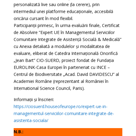
personalizată live sau online (la cerere), prin
intermediul unei platforme educaționale, accesibilă
oricărui cursant în mod flexibil.
Participanții primesc, în urma evaluării finale, Certificat
de Absolvire ”Expert UE în Managementul Serviciilor
Comunitare Integrate de Asistență Socială & Medicală”
cu Anexa detaliată a modulelor și modalitatea de
evaluare, eliberat de Catedra Internațională Onorifică
„Jean Bart” CIO-SUERD, proiect fondat de Fundația
EUROLINK-Casa Europei în parteneriat cu INCE –
Centrul de Biodiversitate „Acad. David DAVIDESCU” al
Academiei Române (reprezentant al României în
International Science Council, Paris).
Informații și înscrieri:
https://ciosuerd.houseofeurope.ro/expert-ue-in-
managementul-serviciilor-comunitare-integrate-de-
asistenta-sociala/
N.B.: