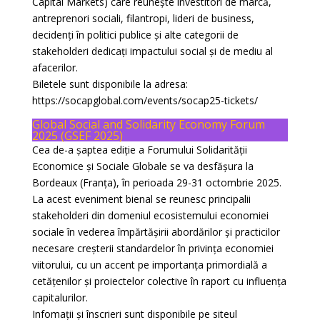
Capital Markets) care reunește investitori de marcă,
antreprenori sociali, filantropi, lideri de business,
decidenți în politici publice și alte categorii de
stakeholderi dedicați impactului social și de mediu al
afacerilor.
Biletele sunt disponibile la adresa:
https://socapglobal.com/events/socap25-tickets/
Global Social and Solidarity Economy Forum
2025 (GSEF 2025)
Cea de-a șaptea ediție a Forumului Solidarității
Economice și Sociale Globale se va desfășura la
Bordeaux (Franța), în perioada 29-31 octombrie 2025.
La acest eveniment bienal se reunesc principalii
stakeholderi din domeniul ecosistemului economiei
sociale în vederea împărtășirii abordărilor și practicilor
necesare creșterii standardelor în privința economiei
viitorului, cu un accent pe importanța primordială a
cetățenilor și proiectelor colective în raport cu influența
capitalurilor.
Infomații și înscrieri sunt disponibile pe siteul