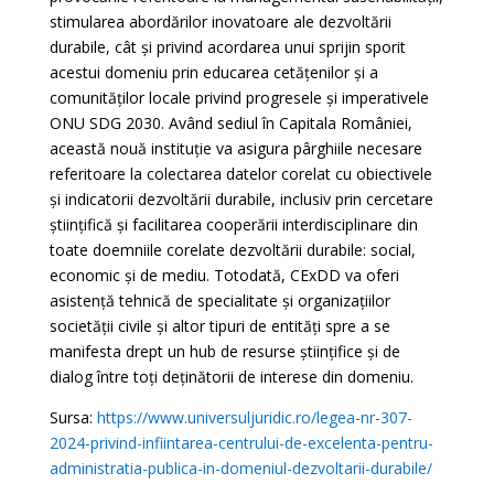
stimularea abordărilor inovatoare ale dezvoltării
durabile, cât și privind acordarea unui sprijin sporit
acestui domeniu prin educarea cetățenilor și a
comunităților locale privind progresele și imperativele
ONU SDG 2030. Având sediul în Capitala României,
această nouă instituție va asigura pârghiile necesare
referitoare la colectarea datelor corelat cu obiectivele
și indicatorii dezvoltării durabile, inclusiv prin cercetare
științifică și facilitarea cooperării interdisciplinare din
toate doemniile corelate dezvoltării durabile: social,
economic și de mediu. Totodată, CExDD va oferi
asistență tehnică de specialitate și organizațiilor
societății civile și altor tipuri de entități spre a se
manifesta drept un hub de resurse științifice și de
dialog între toți deținătorii de interese din domeniu.
Sursa:
https://www.universuljuridic.ro/legea-nr-307-
2024-privind-infiintarea-centrului-de-excelenta-pentru-
administratia-publica-in-domeniul-dezvoltarii-durabile/