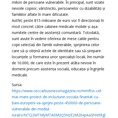
milion de persoane vulnerabile. În principal, sunt vizate
nevoile copiior, vârstnicilo, persoanelor cu dizabilități și
familiilor aflate în mare dificutate.
Astfel, peste 815 milioane de euro vor fi direcționați în
mod concret către cabinee medicale mobile și așa-
numitele centre de asistență comunitară. Totodată,
sunt avute în vedere oferirea de mese calde pentru
copii selectați din familii vulnerabile, sprijinirea celor
care să-și obțină actele de identitate sau să-șirepare
locuințele și formarea unor specialiști locali, înn număr
de 10.000, de care este în prezent atâta nevoie în
domenii precum asistența socială, educația și îngrijirile
medicale.
Sursa:
https://www.ceccarbusinessmagazine.ro/mmftss-cel-
mai-mare-proiect-de-incluziune-sociala-finantat-cu-
bani-europeni-va-sprijini-peste-450000-de-persoane-
vulnerabile-din-mediul-
rural/s/NTQ2MTMyMTA0MzQ5NzE2M26xpAaShN9Rgl