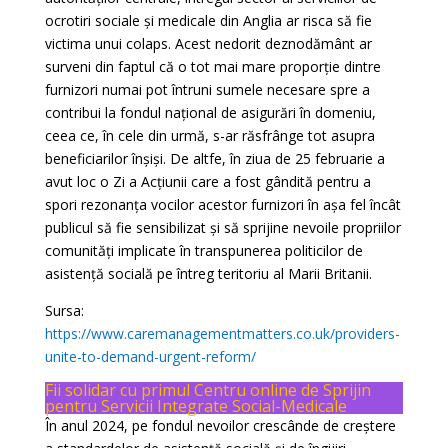
ocrotiri sociale și medicale din Anglia ar risca să fie
victima unui colaps. Acest nedorit deznodământ ar
surveni din faptul că o tot mai mare proporție dintre
furnizori numai pot întruni sumele necesare spre a
contribui la fondul național de asigurări în domeniu,
ceea ce, în cele din urmă, s-ar răsfrânge tot asupra
beneficiarilor înșiși. De altfe, în ziua de 25 februarie a
avut loc o Zi a Acțiunii care a fost gândită pentru a
spori rezonanța vocilor acestor furnizori în așa fel încât
publicul să fie sensibilizat și să sprijine nevoile propriilor
comunități implicate în transpunerea politicilor de
asistență socială pe întreg teritoriu al Marii Britanii.
Sursa:
https://www.caremanagementmatters.co.uk/providers-
unite-to-demand-urgent-reform/
Fii solidar cu primul Centru online de Sprijin
pentru Servicii Integrate Social-Medicale
În anul 2024, pe fondul nevoilor crescânde de creștere