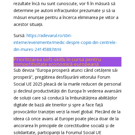
rezultate încă nu sunt cunoscute, vor fi în măsură să
determine pe autorii infracțiunilor prezumate și să ia
măsuri enunțae pentru a încerca eliminarea pe viitor a
acestor situații.
Sursă:
https://adevarul.ro/stiri-
interne/evenimente/medic-despre-copiii-din-centrele-
din-mures-2414588.html
Prioritizarea soft-skills în cursa pentru
competitivitate economică europeană
Sub deviza ”Europa prosperă atunci când cetățenii săi
prosperă”, pregătirea desfășurării viitorului Forum
Social UE 2025 pleacă de la marile reduceri de personal
și declinul productivității din Europa în vederea avansării
de soluții care să conducă la îmbunătățirea abilităților
digitale de bază ale tinerilor și spre a face față
provocărilor tranziției verzi la nivel global. Plecând de la
ideea că orice avans al Europei poate pleca doar de la
ancorarea în principiile de corectitudine socială și de
solidaritate, participanții la Forumul Social UE