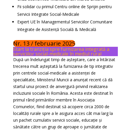
Fii solidar cu primul Centru online de Sprijin pentru
Servicii Integrate Social-Medicale
Expert UE în Managementul Serviciilor Comunitare
Integrate de Asistență Socială & Medicală
Nr. 13 / februarie 2025
Start la tranziția spre furnizarea integrată a
serviciilor social-medicale în mediul rural
După un îndelungat timp de așteptare, care a întârziat
trecerea mult așteptată la furnizarea de tip integrativ
prin centrele social-medicale a asistenței de
specialitate, Ministerul Muncii a anunțat recent că dă
startul unui proiect de anvergură privind realizarea
incluziunii sociale în România. Acesta este destinat în
primul rând primăriilor membre în Asociația
Comunelor, fiind destinat să acopere circa 2000 de
localități rurale spre a le asigura acces cât mai larg la
un pachet cumulativ servicii sociale, educație și
sănătate către un grup de aproape o jumătate de