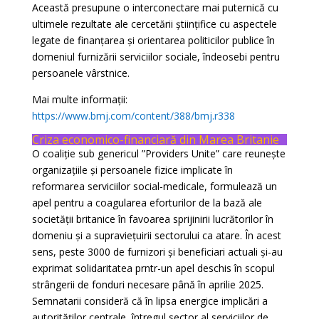
Această presupune o interconectare mai puternică cu
ultimele rezultate ale cercetării științifice cu aspectele
legate de finanțarea și orientarea politicilor publice în
domeniul furnizării serviciilor sociale, îndeosebi pentru
persoanele vârstnice.
Mai multe informații:
https://www.bmj.com/content/388/bmj.r338
Criza economico-financiară din Marea Britanie
O coaliție sub genericul ”Providers Unite” care reunește
organizațiile și persoanele fizice implicate în
reformarea serviciilor social-medicale, formulează un
apel pentru a coagularea eforturilor de la bază ale
societății britanice în favoarea sprijinirii lucrătorilor în
domeniu și a supraviețuirii sectorului ca atare. În acest
sens, peste 3000 de furnizori și beneficiari actuali și-au
exprimat solidaritatea prntr-un apel deschis în scopul
strângerii de fonduri necesare până în aprilie 2025.
Semnatarii consideră că în lipsa energice implicări a
autorităților centrale, întregul sector al serviciilor de