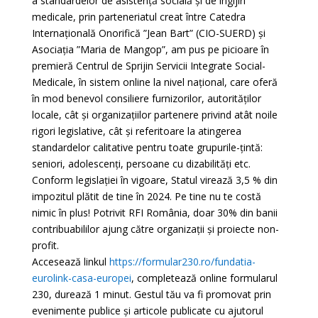
a standardelor de asistență socială și de îngijiri
medicale, prin parteneriatul creat între Catedra
Internațională Onorifică ”Jean Bart” (CIO-SUERD) și
Asociația ”Maria de Mangop”, am pus pe picioare în
premieră Centrul de Sprijin Servicii Integrate Social-
Medicale, în sistem online la nivel național, care oferă
în mod benevol consiliere furnizorilor, autorităților
locale, cât și organizațiilor partenere privind atât noile
rigori legislative, cât și referitoare la atingerea
standardelor calitative pentru toate grupurile-țintă:
seniori, adolescenți, persoane cu dizabilități etc.
Conform legislației în vigoare, Statul virează 3,5 % din
impozitul plătit de tine în 2024. Pe tine nu te costă
nimic în plus! Potrivit RFI România, doar 30% din banii
contribuabililor ajung către organizații și proiecte non-
profit.
Accesează linkul
https://formular230.ro/fundatia-
eurolink-casa-europei
, completează online formularul
230, durează 1 minut. Gestul tău va fi promovat prin
evenimente publice și articole publicate cu ajutorul