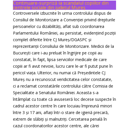
Continuare-surpriză la scandalul copiilor din
centrele sociale din județul Mureș
Controversele izbucnite în urma controlului dispus de
Consiliul de Monitorizare a Convenției privind drepturile
persoanelor cu dizabilități, aflat sub coordonarea
Parlamentului României, au persistat, evidențiind poziții
complet diferite între CJ Mureș/DGASPC și
reprezentanții Consiliului de Monitorizare. Medicii de la
București care i-au preluat în îngrijire pe copii au
constatat, în fapt, lipsa serviciilor medicale de care
copiii ar fi avut nevoie, lucru care le-ar fi putut pune în
pericol viața. Ulterior, nu numai că Președintele CJ
Mureș nu a recunoscut veridicitatea celor constatate,
ci a reclamat constatările controlului către Comisia de
Specialitate a Senatului României. Aceasta s-a
întâmplat cu toate că avuseseră loc decese suspecte în
cadrul acestor centre în care locuiau împreună minori
între 3 și 17 ani, aflați într-o stare de igienă precară,
extrem de slăbiți și malnutriți. Cercetarea penală în
cazul coordonatorilor acestor centre, ale cărei