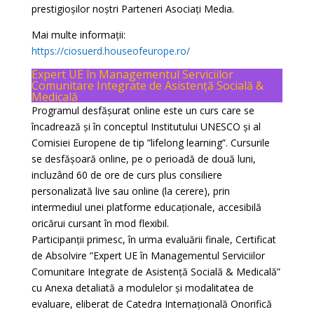
prestigioșilor noștri Parteneri Asociați Media.
Mai multe informații:
https://ciosuerd.houseofeurope.ro/
Expert UE în Managementul Serviciilor
Comunitare Integrate de Asistență Socială &
Medicală
Programul desfășurat online este un curs care se
încadrează și în conceptul Institutului UNESCO și al
Comisiei Europene de tip ”lifelong learning”. Cursurile
se desfășoară online, pe o perioadă de două luni,
incluzând 60 de ore de curs plus consiliere
personalizată live sau online (la cerere), prin
intermediul unei platforme educaționale, accesibilă
oricărui cursant în mod flexibil.
Participanții primesc, în urma evaluării finale, Certificat
de Absolvire ”Expert UE în Managementul Serviciilor
Comunitare Integrate de Asistență Socială & Medicală”
cu Anexa detaliată a modulelor și modalitatea de
evaluare, eliberat de Catedra Internațională Onorifică