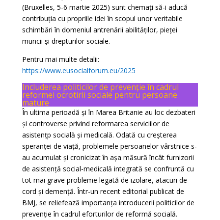
(Bruxelles, 5-6 martie 2025) sunt chemați să-i aducă
contribuția cu propriile idei în scopul unor veritabile
schimbări în domeniul antrenării abilităților, pieței
muncii și drepturilor sociale.
Pentru mai multe detalii:
https://www.eusocialforum.eu/2025
Includerea politicilor de prevenție în cadrul
reformei ocrotirii sociale pentru persoane
mature
În ultima perioadă și în Marea Britanie au loc dezbateri
și controverse privind reformarea serviciilor de
asistențp socială și medicală. Odată cu creșterea
speranței de viață, problemele persoanelor vârstnice s-
au acumulat și cronicizat în așa măsură încât furnizorii
de asistență social-medicală integrată se confruntă cu
tot mai grave probleme legată de izolare, atacuri de
cord și demență. Într-un recent editorial publicat de
BMJ, se reliefează importanța introducerii politicilor de
prevenție în cadrul eforturilor de reformă socială.