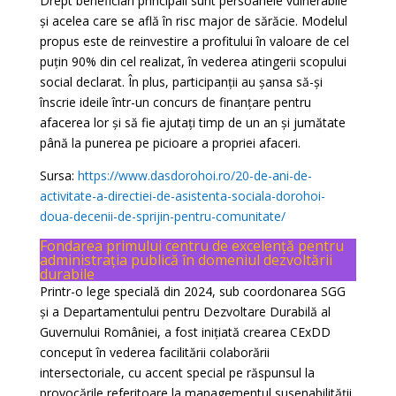
Drept beneficiari principali sunt persoanele vulnerabile
și acelea care se află în risc major de sărăcie. Modelul
propus este de reinvestire a profitului în valoare de cel
puțin 90% din cel realizat, în vederea atingerii scopului
social declarat. În plus, participanții au șansa să-și
înscrie ideile într-un concurs de finanțare pentru
afacerea lor și să fie ajutați timp de un an și jumătate
până la punerea pe picioare a propriei afaceri.
Sursa:
https://www.dasdorohoi.ro/20-de-ani-de-
activitate-a-directiei-de-asistenta-sociala-dorohoi-
doua-decenii-de-sprijin-pentru-comunitate/
Fondarea primului centru de excelență pentru
administrația publică în domeniul dezvoltării
durabile
Printr-o lege specială din 2024, sub coordonarea SGG
și a Departamentului pentru Dezvoltare Durabilă al
Guvernului României, a fost inițiată crearea CExDD
conceput în vederea facilitării colaborării
intersectoriale, cu accent special pe răspunsul la
provocările referitoare la managementul susenabilității,