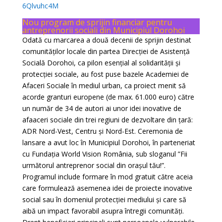
6Qlvuhc4M
Nou program de sprijin financiar pentru
antreprenorii sociali din Municipiul Dorohoi
Odată cu marcarea a două decenii de sprijin destinat
comunităților locale din partea Direcției de Asistență
Socială Dorohoi, ca pilon esențial al solidarității și
protecției sociale, au fost puse bazele Academiei de
Afaceri Sociale în mediul urban, ca proiect menit să
acorde granturi europene (de max. 61.000 euro) către
un număr de 34 de autori ai unor idei inovative de
afaaceri sociale din trei regiuni de dezvoltare din țară:
ADR Nord-Vest, Centru și Nord-Est. Ceremonia de
lansare a avut loc în Municipiul Dorohoi, în parteneriat
cu Fundația World Vision România, sub sloganul ”Fii
următorul antreprenor social din orașul tău!”.
Programul include formare în mod gratuit către aceia
care formulează asemenea idei de proiecte inovative
social sau în domeniul protecției mediului și care să
aibă un impact favorabil asupra întregii comunități.